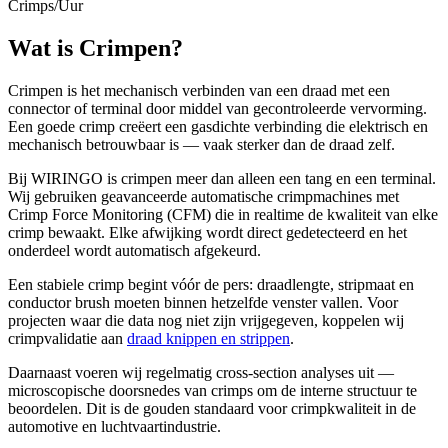
Crimps/Uur
Wat is Crimpen?
Crimpen is het mechanisch verbinden van een draad met een
connector of terminal door middel van gecontroleerde vervorming.
Een goede crimp creëert een gasdichte verbinding die elektrisch en
mechanisch betrouwbaar is — vaak sterker dan de draad zelf.
Bij
WIRINGO
is crimpen meer dan alleen een tang en een terminal.
Wij gebruiken geavanceerde automatische crimpmachines met
Crimp Force Monitoring (CFM) die in realtime de kwaliteit van elke
crimp bewaakt. Elke afwijking wordt direct gedetecteerd en het
onderdeel wordt automatisch afgekeurd.
Een stabiele crimp begint vóór de pers: draadlengte, stripmaat en
conductor brush moeten binnen hetzelfde venster vallen. Voor
projecten waar die data nog niet zijn vrijgegeven, koppelen wij
crimpvalidatie aan
draad knippen en strippen
.
Daarnaast voeren wij regelmatig cross-section analyses uit —
microscopische doorsnedes van crimps om de interne structuur te
beoordelen. Dit is de gouden standaard voor crimpkwaliteit in de
automotive en luchtvaartindustrie.