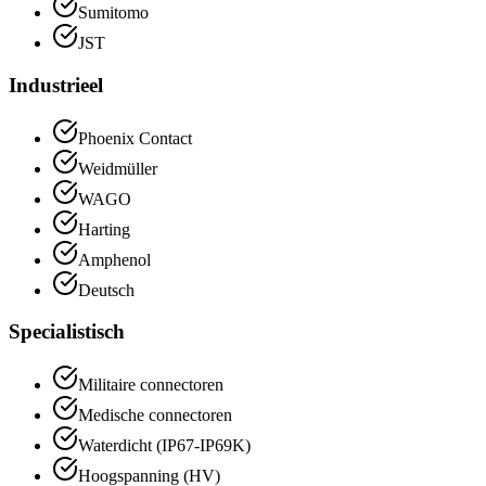
Sumitomo
JST
Industrieel
Phoenix Contact
Weidmüller
WAGO
Harting
Amphenol
Deutsch
Specialistisch
Militaire connectoren
Medische connectoren
Waterdicht (IP67-IP69K)
Hoogspanning (HV)