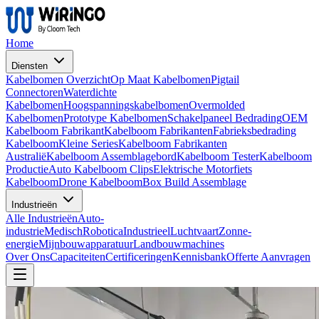
Home
Diensten
Kabelbomen Overzicht
Op Maat Kabelbomen
Pigtail
Connectoren
Waterdichte
Kabelbomen
Hoogspanningskabelbomen
Overmolded
Kabelbomen
Prototype Kabelbomen
Schakelpaneel Bedrading
OEM
Kabelboom Fabrikant
Kabelboom Fabrikanten
Fabrieksbedrading
Kabelboom
Kleine Series
Kabelboom Fabrikanten
Australië
Kabelboom Assemblagebord
Kabelboom Tester
Kabelboom
Productie
Auto Kabelboom Clips
Elektrische Motorfiets
Kabelboom
Drone Kabelboom
Box Build Assemblage
Industrieën
Alle Industrieën
Auto-
industrie
Medisch
Robotica
Industrieel
Luchtvaart
Zonne-
energie
Mijnbouwapparatuur
Landbouwmachines
Over Ons
Capaciteiten
Certificeringen
Kennisbank
Offerte Aanvragen