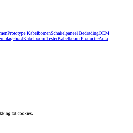
omen
Prototype Kabelbomen
Schakelpaneel Bedrading
OEM
emblagebord
Kabelboom Tester
Kabelboom Productie
Auto
kking tot cookies.