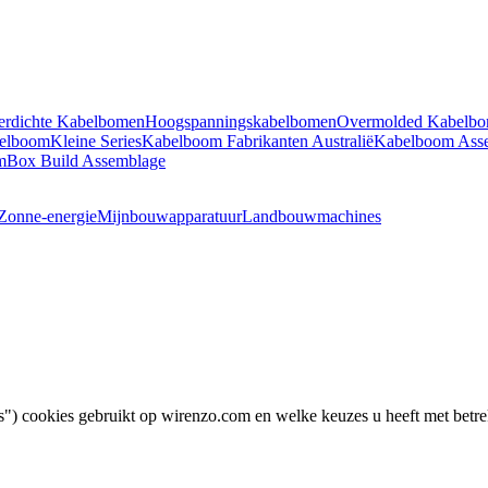
erdichte Kabelbomen
Hoogspanningskabelbomen
Overmolded Kabelb
belboom
Kleine Series
Kabelboom Fabrikanten Australië
Kabelboom Ass
m
Box Build Assemblage
Zonne-energie
Mijnbouwapparatuur
Landbouwmachines
s") cookies gebruikt op wirenzo.com en welke keuzes u heeft met betre