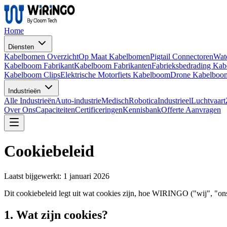
Home
Diensten
Kabelbomen Overzicht
Op Maat Kabelbomen
Pigtail Connectoren
Wat
Kabelboom Fabrikant
Kabelboom Fabrikanten
Fabrieksbedrading Ka
Kabelboom Clips
Elektrische Motorfiets Kabelboom
Drone Kabelboo
Industrieën
Alle Industrieën
Auto-industrie
Medisch
Robotica
Industrieel
Luchtvaart
Over Ons
Capaciteiten
Certificeringen
Kennisbank
Offerte Aanvragen
Cookiebeleid
Laatst bijgewerkt: 1 januari 2026
Dit cookiebeleid legt uit wat cookies zijn, hoe WIRINGO ("wij", "on
1. Wat zijn cookies?