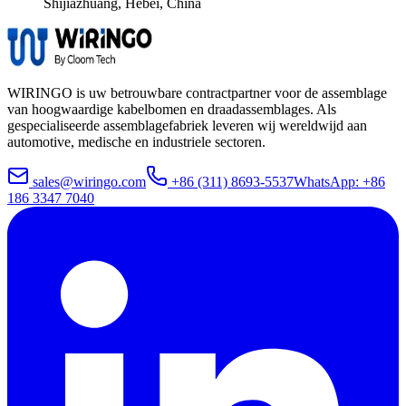
Shijiazhuang, Hebei, China
WIRINGO
is uw betrouwbare contractpartner voor de assemblage
van hoogwaardige kabelbomen en draadassemblages. Als
gespecialiseerde assemblagefabriek leveren wij wereldwijd aan
automotive, medische en industriele sectoren.
sales@wiringo.com
+86 (311) 8693-5537
WhatsApp: +86
186 3347 7040