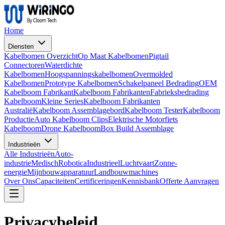
Home
Diensten
Kabelbomen Overzicht
Op Maat Kabelbomen
Pigtail
Connectoren
Waterdichte
Kabelbomen
Hoogspanningskabelbomen
Overmolded
Kabelbomen
Prototype Kabelbomen
Schakelpaneel Bedrading
OEM
Kabelboom Fabrikant
Kabelboom Fabrikanten
Fabrieksbedrading
Kabelboom
Kleine Series
Kabelboom Fabrikanten
Australië
Kabelboom Assemblagebord
Kabelboom Tester
Kabelboom
Productie
Auto Kabelboom Clips
Elektrische Motorfiets
Kabelboom
Drone Kabelboom
Box Build Assemblage
Industrieën
Alle Industrieën
Auto-
industrie
Medisch
Robotica
Industrieel
Luchtvaart
Zonne-
energie
Mijnbouwapparatuur
Landbouwmachines
Over Ons
Capaciteiten
Certificeringen
Kennisbank
Offerte Aanvragen
Privacybeleid