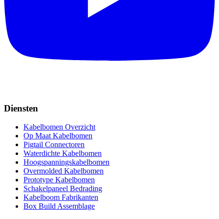
Diensten
Kabelbomen Overzicht
Op Maat Kabelbomen
Pigtail Connectoren
Waterdichte Kabelbomen
Hoogspanningskabelbomen
Overmolded Kabelbomen
Prototype Kabelbomen
Schakelpaneel Bedrading
Kabelboom Fabrikanten
Box Build Assemblage