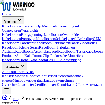
Home
Diensten
Kabelbomen Overzicht
Op Maat Kabelbomen
Pigtail
Connectoren
Waterdichte
Kabelbomen
Hoogspanningskabelbomen
Overmolded
Kabelbomen
Prototype Kabelbomen
Schakelpaneel Bedrading
OEM
Kabelboom Fabrikant
Kabelboom Fabrikanten
Fabrieksbedrading
Kabelboom
Kleine Series
Kabelboom Fabrikanten
Australië
Kabelboom Assemblagebord
Kabelboom Tester
Kabelboom
Productie
Auto Kabelboom Clips
Elektrische Motorfiets
Kabelboom
Drone Kabelboom
Box Build Assemblage
Industrieën
Alle Industrieën
Auto-
industrie
Medisch
Robotica
Industrieel
Luchtvaart
Zonne-
energie
Mijnbouwapparatuur
Landbouwmachines
Over Ons
Capaciteiten
Certificeringen
Kennisbank
Offerte Aanvragen
Blog
EV laadkabels Nederland — specificaties en
certificering