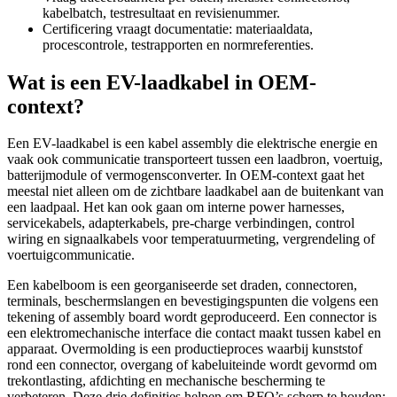
kabelbatch, testresultaat en revisienummer.
Certificering vraagt documentatie: materiaaldata,
procescontrole, testrapporten en normreferenties.
Wat is een EV-laadkabel in OEM-
context?
Een EV-laadkabel is een kabel assembly die elektrische energie en
vaak ook communicatie transporteert tussen een laadbron, voertuig,
batterijmodule of vermogensconverter. In OEM-context gaat het
meestal niet alleen om de zichtbare laadkabel aan de buitenkant van
een laadpaal. Het kan ook gaan om interne power harnesses,
servicekabels, adapterkabels, pre-charge verbindingen, control
wiring en signaalkabels voor temperatuurmeting, vergrendeling of
voertuigcommunicatie.
Een kabelboom is een georganiseerde set draden, connectoren,
terminals, beschermslangen en bevestigingspunten die volgens een
tekening of assembly board wordt geproduceerd. Een connector is
een elektromechanische interface die contact maakt tussen kabel en
apparaat. Overmolding is een productieproces waarbij kunststof
rond een connector, overgang of kabeluiteinde wordt gevormd om
trekontlasting, afdichting en mechanische bescherming te
verbeteren. Deze drie definities helpen om RFQ’s scherp te houden: