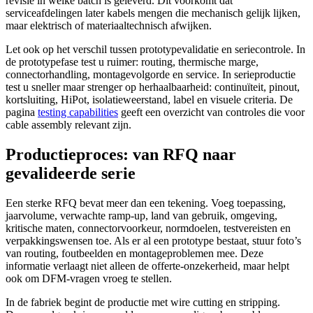
revisie in welke batch is geleverd. Dit voorkomt dat
serviceafdelingen later kabels mengen die mechanisch gelijk lijken,
maar elektrisch of materiaaltechnisch afwijken.
Let ook op het verschil tussen prototypevalidatie en seriecontrole. In
de prototypefase test u ruimer: routing, thermische marge,
connectorhandling, montagevolgorde en service. In serieproductie
test u sneller maar strenger op herhaalbaarheid: continuïteit, pinout,
kortsluiting, HiPot, isolatieweerstand, label en visuele criteria. De
pagina
testing capabilities
geeft een overzicht van controles die voor
cable assembly relevant zijn.
Productieproces: van RFQ naar
gevalideerde serie
Een sterke RFQ bevat meer dan een tekening. Voeg toepassing,
jaarvolume, verwachte ramp-up, land van gebruik, omgeving,
kritische maten, connectorvoorkeur, normdoelen, testvereisten en
verpakkingswensen toe. Als er al een prototype bestaat, stuur foto’s
van routing, foutbeelden en montageproblemen mee. Deze
informatie verlaagt niet alleen de offerte-onzekerheid, maar helpt
ook om DFM-vragen vroeg te stellen.
In de fabriek begint de productie met wire cutting en stripping.