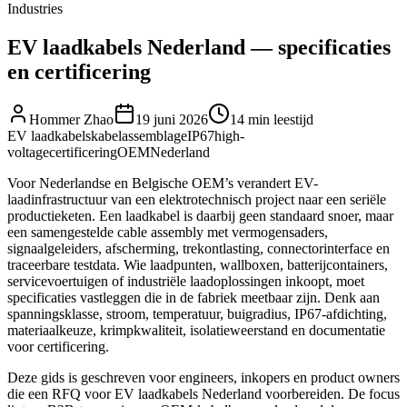
Industries
EV laadkabels Nederland — specificaties
en certificering
Hommer Zhao
19 juni 2026
14 min
leestijd
EV laadkabels
kabelassemblage
IP67
high-
voltage
certificering
OEM
Nederland
Voor Nederlandse en Belgische OEM’s verandert EV-
laadinfrastructuur van een elektrotechnisch project naar een seriële
productieketen. Een laadkabel is daarbij geen standaard snoer, maar
een samengestelde cable assembly met vermogensaders,
signaalgeleiders, afscherming, trekontlasting, connectorinterface en
traceerbare testdata. Wie laadpunten, wallboxen, batterijcontainers,
servicevoertuigen of industriële laadoplossingen inkoopt, moet
specificaties vastleggen die in de fabriek meetbaar zijn. Denk aan
spanningsklasse, stroom, temperatuur, buigradius, IP67-afdichting,
materiaalkeuze, krimpkwaliteit, isolatieweerstand en documentatie
voor certificering.
Deze gids is geschreven voor engineers, inkopers en product owners
die een RFQ voor EV laadkabels Nederland voorbereiden. De focus