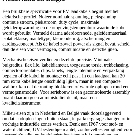
Een bruikbare specificatie voor EV-laadkabels begint met het
elektrische profiel. Noteer nominale spanning, piekspanning,
continue stroom, piekstroom, duty cycle, maximale
geleideropwarming en de omgevingstemperatuur waarin de kabel
wordt gebruikt. Vermeld daarna aderdoorsnede, geleidermateriaal,
isolatieklasse, manteltype, kleurcodering, afscherming en
aardingsconcept. Als de kabel zowel power als signal bevat, scheid
dan de eisen voor vermogen, communicatie en detectielijnen.
Mechanische eisen verdienen dezelfde precisie. Minimale
buigradius, flex life, kabeldiameter, toegestane torsie, trekbelasting,
connectororiëntatie, clips, labels, lengte-tolerantie en verpakking
bepalen of de kabel in montage echt past. In een laadpaal kan 20
mm extra kabellengte onschuldig lijken, maar in een compacte
wallbox kan dat de routing blokkeren of warmte ophopen rond een
vermogensmodule. Voor seriebouw is een gecontroleerde assembly
board daarom geen administratief detail, maar een
kwaliteitsinstrument.
Milieu-eisen zijn in Nederland en België vaak doorslaggevend
omdat laadoplossingen buiten staan, in parkeergarages hangen of in
vochtige industriële zones werken. Denk aan IP67 voor stof- en
waterdichtheid, UV-bestendige mantel, zoutnevelbestendigheid voor
kustregio’s, olie- en koelvloeistofresistentie bij voertuigen, en