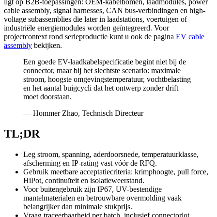
ligt op B2B-toepassingen: OEM-kabelbomen, laadmodules, power
cable assembly, signal harnesses, CAN bus-verbindingen en high-
voltage subassemblies die later in laadstations, voertuigen of
industriële energiemodules worden geïntegreerd. Voor
projectcontext rond serieproductie kunt u ook de pagina
EV cable
assembly
bekijken.
Een goede EV-laadkabelspecificatie begint niet bij de
connector, maar bij het slechtste scenario: maximale
stroom, hoogste omgevingstemperatuur, vochtbelasting
en het aantal buigcycli dat het ontwerp zonder drift
moet doorstaan.
— Hommer Zhao, Technisch Directeur
TL;DR
Leg stroom, spanning, aderdoorsnede, temperatuurklasse,
afscherming en IP-rating vast vóór de RFQ.
Gebruik meetbare acceptatiecriteria: krimphoogte, pull force,
HiPot, continuïteit en isolatieweerstand.
Voor buitengebruik zijn IP67, UV-bestendige
mantelmaterialen en betrouwbare overmolding vaak
belangrijker dan minimale stukprijs.
Vraag traceerbaarheid per batch, inclusief connectorlot,