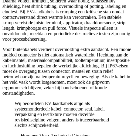
Daarna volgen krimpen, solderen waar nodig, subassembly,
shielding, heat shrink tubing, overmolding of potting, labeling en
eindtest. Bij EV-laadkabels is crimping een kritische stap omdat
contactweerstand direct warmte kan veroorzaken. Een stabiele
krimp vereist de juiste terminal, applicator, draaddoorsnede, strip
length, krimphoogte en pull force. Visuele inspectie alleen is
onvoldoende; meetdata en periodieke destructieve testen zijn nodig
voor procesbeheersing.
Voor buitenkabels verdient overmolding extra aandacht. Een mooie
molded connector is niet automatisch waterdicht. Hechting aan de
kabelmantel, materiaalcompatibiliteit, tooltemperatuur, insertpositie
en luchtinsluiting bepalen de werkelijke afdichting. Bij IP67-eisen
moet de overgang tussen connector, mantel en strain relief
betrouwbaar zijn na temperatuurcycli en beweging. Als de kabel in
het veld vaak wordt losgenomen, moet ook de gripvorm
ergonomisch blijven, zeker bij handschoenen of koude
omstandigheden.
Wij beoordelen EV-laadkabels altijd als
systeemonderdeel: kabel, connector, seal, label,
verpakking en testfixture moeten dezelfde
revisiediscipline volgen, anders is traceerbaarheid
slechts schijnzekerheid.
— Hommer Zhao, Technisch Directeur