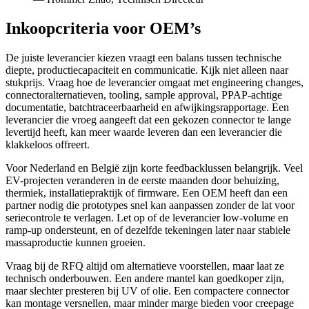
Inkoopcriteria voor OEM’s
De juiste leverancier kiezen vraagt een balans tussen technische
diepte, productiecapaciteit en communicatie. Kijk niet alleen naar
stukprijs. Vraag hoe de leverancier omgaat met engineering changes,
connectoralternatieven, tooling, sample approval, PPAP-achtige
documentatie, batchtraceerbaarheid en afwijkingsrapportage. Een
leverancier die vroeg aangeeft dat een gekozen connector te lange
levertijd heeft, kan meer waarde leveren dan een leverancier die
klakkeloos offreert.
Voor Nederland en België zijn korte feedbacklussen belangrijk. Veel
EV-projecten veranderen in de eerste maanden door behuizing,
thermiek, installatiepraktijk of firmware. Een OEM heeft dan een
partner nodig die prototypes snel kan aanpassen zonder de lat voor
seriecontrole te verlagen. Let op of de leverancier low-volume en
ramp-up ondersteunt, en of dezelfde tekeningen later naar stabiele
massaproductie kunnen groeien.
Vraag bij de RFQ altijd om alternatieve voorstellen, maar laat ze
technisch onderbouwen. Een andere mantel kan goedkoper zijn,
maar slechter presteren bij UV of olie. Een compactere connector
kan montage versnellen, maar minder marge bieden voor creepage