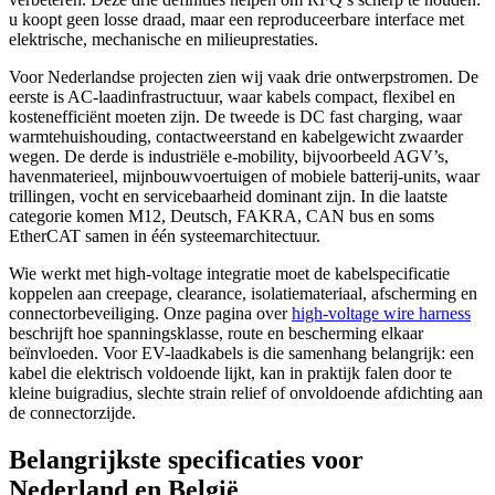
u koopt geen losse draad, maar een reproduceerbare interface met
elektrische, mechanische en milieuprestaties.
Voor Nederlandse projecten zien wij vaak drie ontwerpstromen. De
eerste is AC-laadinfrastructuur, waar kabels compact, flexibel en
kostenefficiënt moeten zijn. De tweede is DC fast charging, waar
warmtehuishouding, contactweerstand en kabelgewicht zwaarder
wegen. De derde is industriële e-mobility, bijvoorbeeld AGV’s,
havenmaterieel, mijnbouwvoertuigen of mobiele batterij-units, waar
trillingen, vocht en servicebaarheid dominant zijn. In die laatste
categorie komen M12, Deutsch, FAKRA, CAN bus en soms
EtherCAT samen in één systeemarchitectuur.
Wie werkt met high-voltage integratie moet de kabelspecificatie
koppelen aan creepage, clearance, isolatiemateriaal, afscherming en
connectorbeveiliging. Onze pagina over
high-voltage wire harness
beschrijft hoe spanningsklasse, route en bescherming elkaar
beïnvloeden. Voor EV-laadkabels is die samenhang belangrijk: een
kabel die elektrisch voldoende lijkt, kan in praktijk falen door te
kleine buigradius, slechte strain relief of onvoldoende afdichting aan
de connectorzijde.
Belangrijkste specificaties voor
Nederland en België