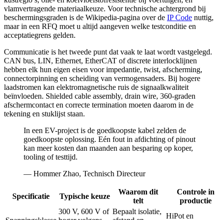
vlamvertragende materiaalkeuze. Voor technische achtergrond bij
beschermingsgraden is de Wikipedia-pagina over de
IP Code
nuttig,
maar in een RFQ moet u altijd aangeven welke testconditie en
acceptatiegrens gelden.
Communicatie is het tweede punt dat vaak te laat wordt vastgelegd.
CAN bus, LIN, Ethernet, EtherCAT of discrete interlocklijnen
hebben elk hun eigen eisen voor impedantie, twist, afscherming,
connectorpinning en scheiding van vermogensaders. Bij hogere
laadstromen kan elektromagnetische ruis de signaalkwaliteit
beïnvloeden. Shielded cable assembly, drain wire, 360-graden
afschermcontact en correcte termination moeten daarom in de
tekening en stuklijst staan.
In een EV-project is de goedkoopste kabel zelden de
goedkoopste oplossing. Eén fout in afdichting of pinout
kan meer kosten dan maanden aan besparing op koper,
tooling of testtijd.
— Hommer Zhao, Technisch Directeur
Waarom dit
Controle in
Specificatie
Typische keuze
telt
productie
300 V, 600 V of
Bepaalt isolatie,
HiPot en