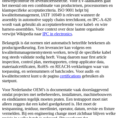
ontwerpcontrole en leveranciersselectie. Voor EV-laadkabels gaat
het meestal om een combinatie van producteisen, procesnormen en
klantspecifieke acceptatiecriteria. ISO 9001 helpt bij
kwaliteitsmanagement, IATF 16949 is relevant wanneer de
assembly in automotive supply chains terechtkomt, en IPC-A-620
wordt vaak gebruikt als acceptatiereferentie voor kabel- en wire
harness-assemblies. Voor context over deze laatste organisatie
verwijst Wikipedia naar
IPC in electronics
.
Belangrijk is dat normen niet automatisch hetzelfde betekenen als
productgoedkeuring. Een leverancier kan volgens een
kwaliteitsmanagementsysteem werken, terwijl de specifieke kabel
nog steeds validatie nodig heeft. Vraag daarom naar first article
inspection, control plan, meetrapporten, crimp applicator data,
materiaalcertificaten, RoHS- en REACH-verklaringen waar van
toepassing, en serienummers of batchcodes. Voor audit- en
kwaliteitscontext kunt u de pagina
certifications
gebruiken als
startpunt.
Voor Nederlandse OEM’s is documentatie vaak doorslaggevend
omdat projecten met netbeheerders, installateurs, machinebouwers
en eindklanten tegelijk moeten praten. Een testrapport moet niet
alleen zeggen dat een kabel goedgekeurd is. Het moet de
testspanning, testduur, meetlimiet, operator, datum, revisie en fixture
vermelden. Bij een engineering change moet zichtbaar blijven welke