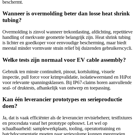
beschermt.
Wanneer is overmolding beter dan losse heat shrink
tubing?
Overmolding is zinvol wanneer trekontlasting, afdichting, repetitieve
handling of merkvaste geometrie belangrijk zijn. Heat shrink tubing
is lichter en goedkoper voor eenvoudige bescherming, maar biedt
meestal minder vormvaste strain relief bij duizenden gebruikerscycli.
Welke tests zijn normaal voor EV cable assembly?
Gebruik ten minste continuïteit, pinout, kortsluiting, visuele
inspectie, pull force voor krimpvalidatie, isolatieweerstand en HiPot
voor relevante spanningsklassen. Bij IP67-claims horen aanvullende
seal- of druktests, afhankelijk van ontwerp en toepassing.
Kan één leverancier prototypes en serieproductie
doen?
Ja, dat is vaak efficiënter als de leverancier revisiebeheer, testfixtures
en procesdata vanaf het prototype opbouwt. Let wel op
schaalbaarheid: samplewerkplaats, tooling, operatortraining en
batchdocumentatie moeten naar serievolume kunnen meegroeien.