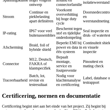
Spanningsklasse
hoger volgens
afstand en
isolatieweerstand
ontwerp
connectorfamilie
Voorkomt
Continue en
Doorsnedecontro
oververhitting
Stroom
piekbelasting
en
bij hoge duty
apart definiëren
weerstandmeting
cycle
Beschermt tegen
IP67 voor veel
Seal inspectie en
IP-rating
stof en tijdelijke
buitenassemblies
druk- of watertes
onderdompeling
Beperkt EMI bij
Continuïteit shiel
Braid, foil of
Afscherming
power en data in
en visuele
hybride shield
één systeem
inspectie
Bepaalt
M12, Deutsch,
montage,
Pinouttest en
Connector
FAKRA of
service en
mating check
klantspecifiek
foutpreventie
Batch, lot,
Nodig voor
Label, database o
Traceerbaarheid
revisie en
klachtenanalyse
testrapport
testresultaat
en certificering
Certificering, normen en documentatie
Certificering begint niet aan het einde van het project. Zij begint bij